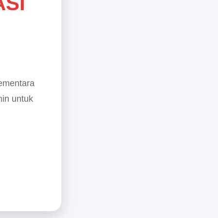
ASI
sementara
min untuk