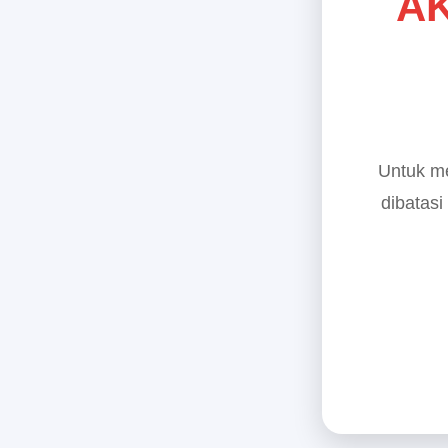
AK
Untuk me
dibatasi