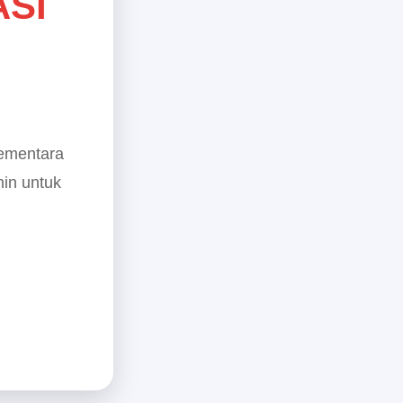
ASI
sementara
min untuk