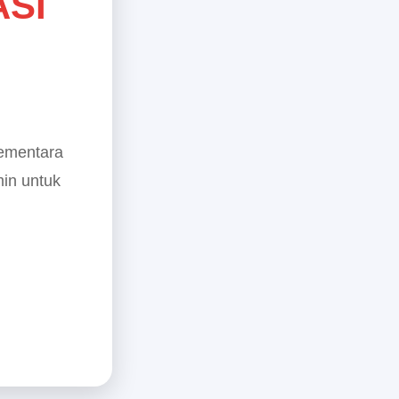
ASI
sementara
min untuk