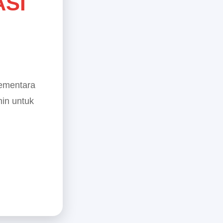
ASI
sementara
min untuk