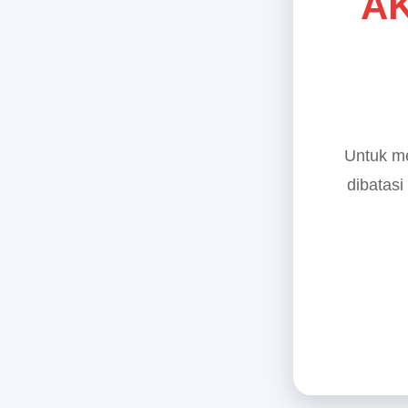
AK
Untuk me
dibatasi