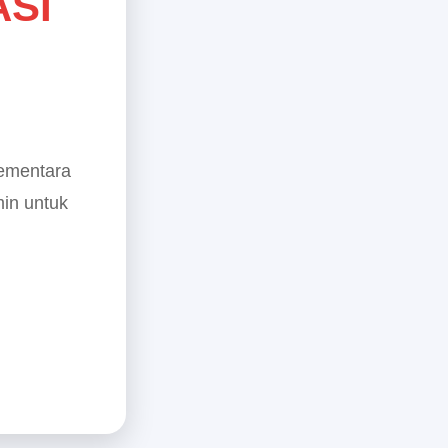
ASI
sementara
min untuk