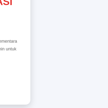
ASI
sementara
min untuk