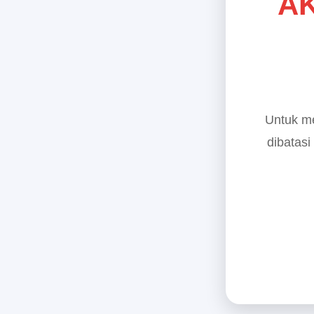
AK
Untuk me
dibatasi