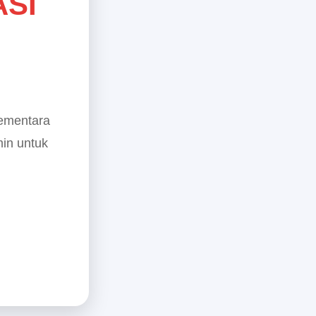
ASI
sementara
min untuk