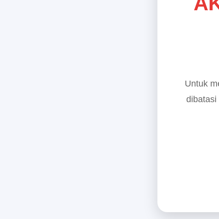
AK
Untuk me
dibatasi