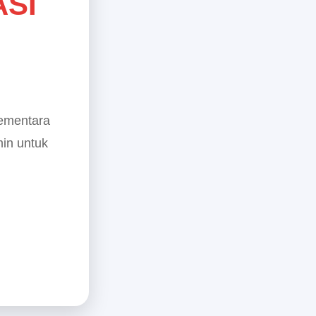
ASI
sementara
min untuk