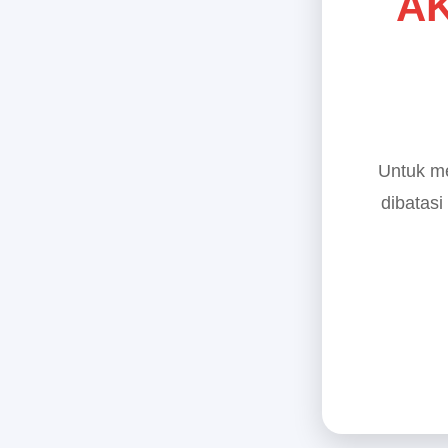
AK
Untuk me
dibatasi